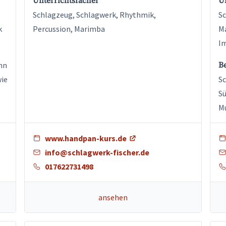
Unterrichtsfächer
U
Schlagzeug, Schlagwerk, Rhythmik,
Sc
k
Percussion, Marimba
Ma
Im
nn
B
wie
Sc
Sü
Mu
www.handpan-kurs.de
info@schlagwerk-fischer.de
017622731498
ansehen