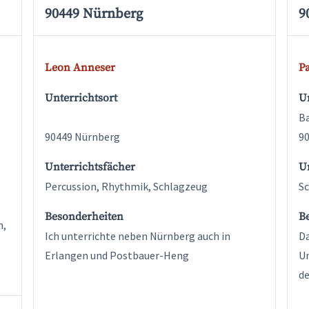
90449 Nürnberg
9
Leon Anneser
P
Unterrichtsort
Un
Ba
90449 Nürnberg
9
Unterrichtsfächer
U
Percussion, Rhythmik, Schlagzeug
S
Besonderheiten
B
n,
Ich unterrichte neben Nürnberg auch in
Da
Erlangen und Postbauer-Heng
Un
de