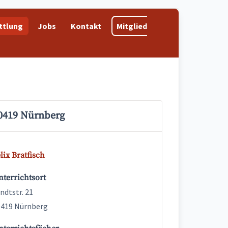
ttlung
Jobs
Kontakt
Mitglied
0419 Nürnberg
lix Bratfisch
terrichtsort
ndtstr. 21
0419 Nürnberg