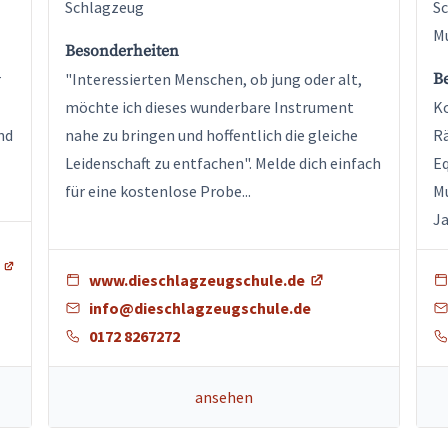
Schlagzeug
Sc
Mu
Besonderheiten
r
"Interessierten Menschen, ob jung oder alt,
B
möchte ich dieses wunderbare Instrument
Ko
nd
nahe zu bringen und hoffentlich die gleiche
R
Leidenschaft zu entfachen". Melde dich einfach
Eq
für eine kostenlose Probe...
Mu
Ja
www.dieschlagzeugschule.de
info@dieschlagzeugschule.de
0172 8267272
ansehen