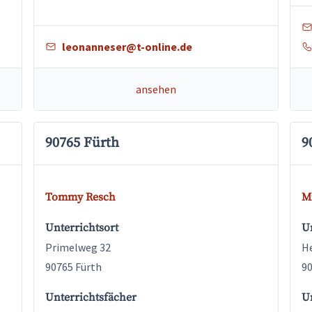
leonanneser@t-online.de
ansehen
90765 Fürth
9
Tommy Resch
M
Unterrichtsort
Un
Primelweg 32
He
90765 Fürth
90
Unterrichtsfächer
U