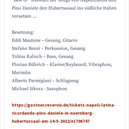
"Best of" Auswahl der Songs von NapoliLatina und
Pino Daniele den Hubertussaal ins südliche Italien
versetzen ...
Besetzung:
Eddi Mautone – Gesang, Gitarre
Stefano Renzi – Perkussion, Gesang
Tobias Kalisch – Bass, Gesang
Florian Bührich – Klavier/Keyboard, Vibraphon,
Marimba
Alberto Parmigiani – Schlagzeug
Michael Sikora - Saxophon
https://gostner.reservix.de/tickets-napoli-latina-
ricordando-pino-daniele-in-nuernberg-
hubertussaal-am-14-5-2022/e1706747