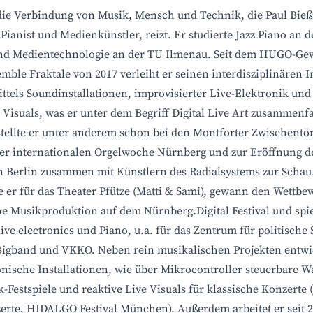
t die Verbindung von Musik, Mensch und Technik, die Paul Bi
ianist und Medienkünstler, reizt. Er studierte Jazz Piano an 
nd Medientechnologie an der TU Ilmenau. Seit dem HUGO-Ge
mble Fraktale von 2017 verleiht er seinen interdisziplinären I
ttels Soundinstallationen, improvisierter Live-Elektronik und
 Visuals, was er unter dem Begriff Digital Live Art zusammenfa
tellte er unter anderem schon bei den Montforter Zwischentö
der internationalen Orgelwoche Nürnberg und zur Eröffnung d
n Berlin zusammen mit Künstlern des Radialsystems zur Schau
 er für das Theater Pfütze (Matti & Sami), gewann den Wettbe
he Musikproduktion auf dem Nürnberg.Digital Festival und spie
ive electronics und Piano, u.a. für das Zentrum für politische
Bigband und VKKO. Neben rein musikalischen Projekten entwic
onische Installationen, wie über Mikrocontroller steuerbare W
k-Festspiele und reaktive Live Visuals für klassische Konzerte
erte, HIDALGO Festival München). Außerdem arbeitet er seit 