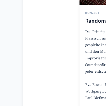
KONZERT
Random 
Das Prinzip
klassisch i
gespielte I
und den Mus
Improvisatio
Soundsphäre
jeder entsc
Eva Euwe - 
Wolfgang Ec
Paul Bießma