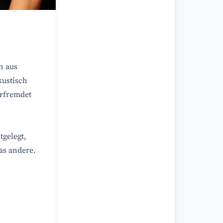
h aus
kustisch
erfremdet
tgelegt,
as andere.