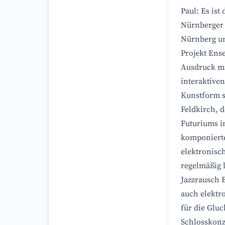
Paul: Es is
Nürnberger P
Nürnberg u
Projekt Ense
Ausdruck mi
interaktiven
Kunstform s
Feldkirch, 
Futuriums i
komponierte
elektronisc
regelmäßig l
Jazzrausch 
auch elektr
für die Gluc
Schlosskonz