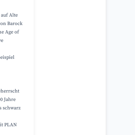
 auf Alte
 von Barock
he Age of
we
eispiel
eherrscht
0 Jahre
as schwarz
mit PLAN