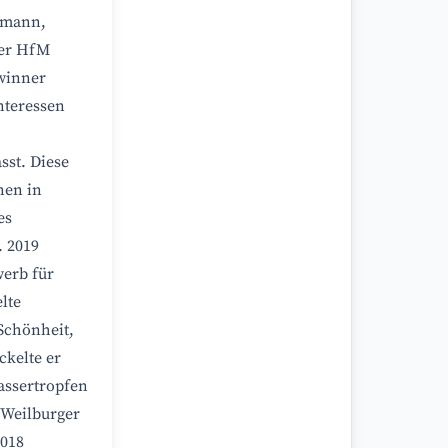
eßmann,
der HfM
winner
nteressen
sst. Diese
nen in
es
. 2019
werb für
lte
 Schönheit,
kelte er
assertropfen
 (Weilburger
2018