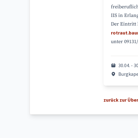
freiberuflic
IIS in Erlan
Der Eintritt
rotraut.ba
unter 09131
30.04. - 3
Burgkape
zurück zur Über