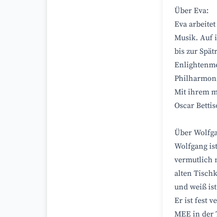
Über Eva:
Eva arbeite
Musik. Auf i
bis zur Spä
Enlightenme
Philharmoni
Mit ihrem m
Oscar Bettis
Über Wolfg
Wolfgang ist
vermutlich 
alten Tischk
und weiß ist
Er ist fest 
MEE in der 