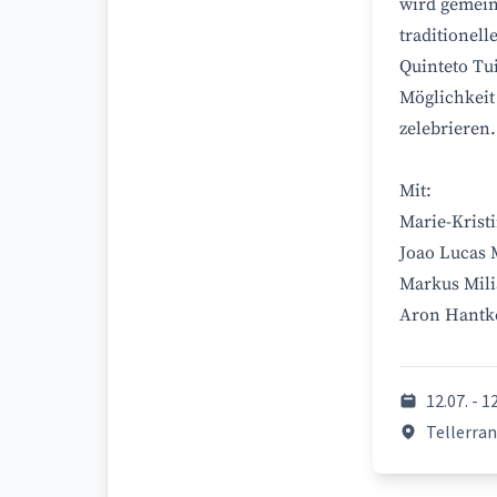
wird gemein
traditionell
Quinteto Tu
Möglichkeit
zelebrieren
Mit:
Marie-Kristi
Joao Lucas 
Markus Milia
Aron Hantke
12.07. - 1
Tellerran