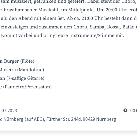
sam musiziert, getrunken und gefeiert. Dabei steht der Choro,
er brasilianischer Musikstil, im Mittelpunkt. Um 20:00 Uhr erö
iuiu den Abend mit einem Set. Ab ca. 21:00 Uhr besteht dann d
 einzusteigen und zusammen den Choro, Samba, Bossa, Baião
. Kommt vorbei und bringt eure Instrumente/Stimme mit.
n Burger (Flöte)
Moreira (Mandoline)
n (7-saftige Gitarre)
 (Pandeiro/Percussion)
2.07.2023
00:
d Nürnberg (auf AEG), Fürther Str. 244d, 90429 Nürnberg