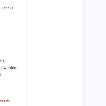
. Stock)
is,
gt werden.
e
ncert-