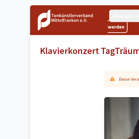
Über uns
werden
Klavierkonzert TagTräu
Diese Vera