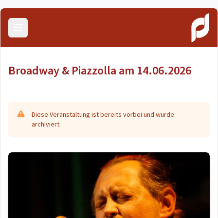
Menü öffnen
Broadway & Piazzolla am 14.06.2026
Diese Veranstaltung ist bereits vorbei und wurde
archiviert.