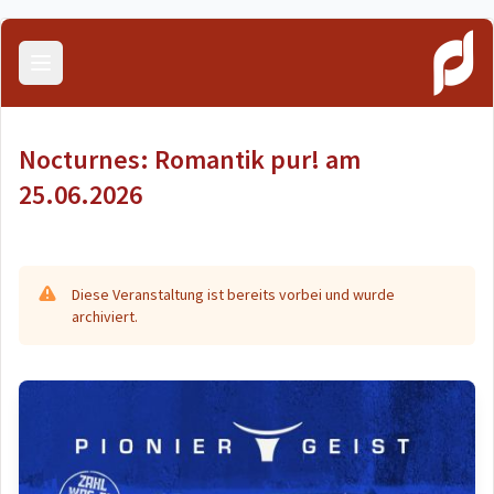
Menü öffnen
Nocturnes: Romantik pur! am
25.06.2026
Diese Veranstaltung ist bereits vorbei und wurde
archiviert.