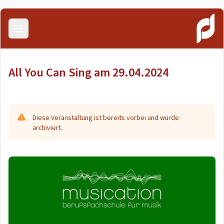
Menü öffnen
All You Can Sing am 29.04.2024
Diese Veranstaltung ist bereits vorbei und wurde
archiviert.