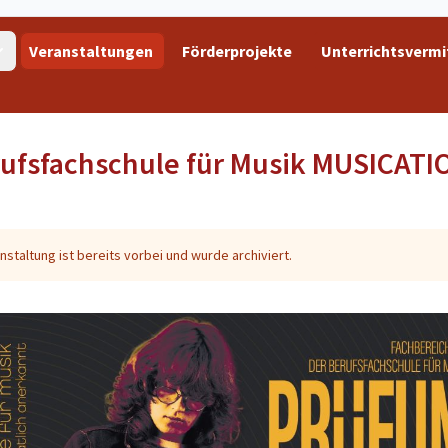
Veranstaltungen
Förderprojekte
Unterrichtsvermi
ufsfachschule für Musik MUSICATI
nstaltung ist bereits vorbei und wurde archiviert.