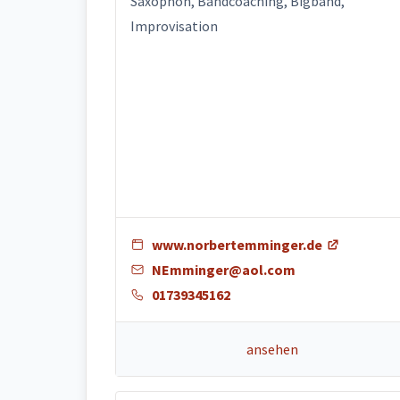
Saxophon, Bandcoaching, Bigband,
Improvisation
www.norbertemminger.de
NEmminger@aol.com
01739345162
ansehen