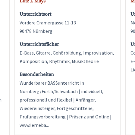
Lutz J. Mays
M
Unterrichtsort
Un
Vordere Cramergasse 11-13
Me
90478 Nürnberg
9
Unterrichtsfächer
U
E-Bass, Gitarre, Gehörbildung, Improvisation,
Co
Komposition, Rhythmik, Musiktheorie
E-
Li
Besonderheiten
Wunderbarer BASSunterricht in
Nürnberg/Fürth/Schwabach | individuell,
h
professionell und flexibel | Anfänger,
Wiedereinsteiger, Fortgeschrittene,
Prüfungsvorbereitung | Präsenz und Online |
www.lerneba...