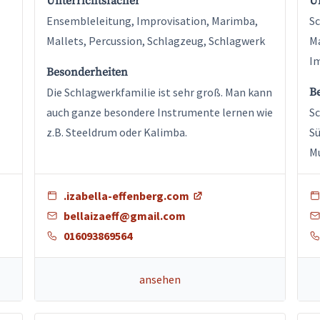
Unterrichtsfächer
U
Ensembleleitung, Improvisation, Marimba,
Sc
Mallets, Percussion, Schlagzeug, Schlagwerk
Ma
Im
Besonderheiten
Die Schlagwerkfamilie ist sehr groß. Man kann
B
auch ganze besondere Instrumente lernen wie
Sc
z.B. Steeldrum oder Kalimba.
Sü
Mu
.izabella-effenberg.com
bellaizaeff@gmail.com
016093869564
ansehen