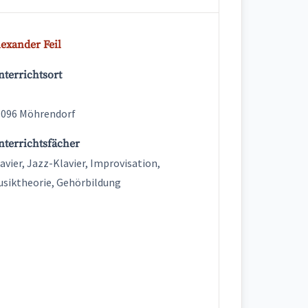
exander Feil
terrichtsort
1096 Möhrendorf
nterrichtsfächer
avier, Jazz-Klavier, Improvisation,
siktheorie, Gehörbildung