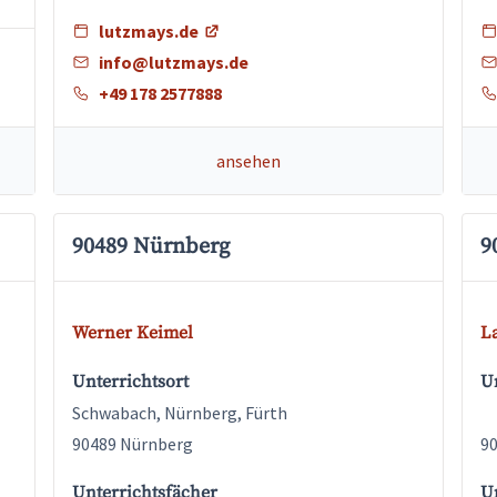
lutzmays.de
info@lutzmays.de
+49 178 2577888
ansehen
90489 Nürnberg
9
Werner Keimel
L
Unterrichtsort
Un
Schwabach, Nürnberg, Fürth
90489 Nürnberg
9
Unterrichtsfächer
U