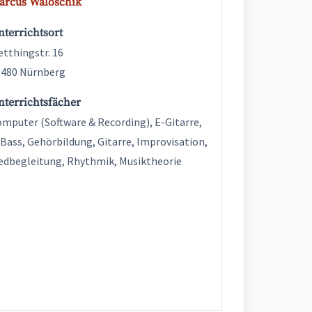
arcus Waloschik
terrichtsort
tthingstr. 16
0480 Nürnberg
nterrichtsfächer
mputer (Software & Recording), E-Gitarre,
Bass, Gehörbildung, Gitarre, Improvisation,
edbegleitung, Rhythmik, Musiktheorie