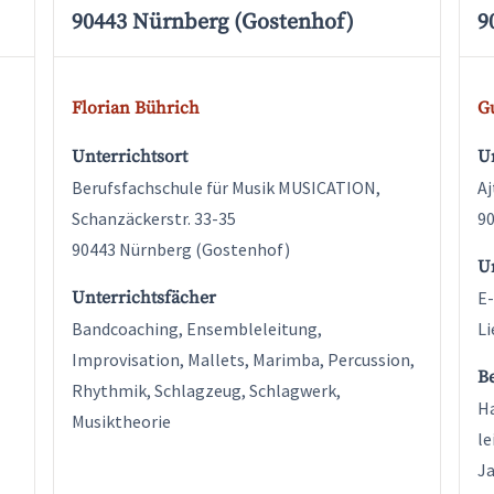
90443 Nürnberg (Gostenhof)
9
Florian Bührich
G
Unterrichtsort
Un
Berufsfachschule für Musik MUSICATION,
Aj
Schanzäckerstr. 33-35
90
90443 Nürnberg (Gostenhof)
U
Unterrichtsfächer
E-
Bandcoaching, Ensembleleitung,
Li
Improvisation, Mallets, Marimba, Percussion,
B
Rhythmik, Schlagzeug, Schlagwerk,
Ha
Musiktheorie
le
Ja