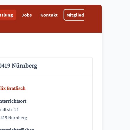
ttlung
Jobs
Kontakt
Mitglied
0419 Nürnberg
lix Bratfisch
terrichtsort
ndtstr. 21
0419 Nürnberg