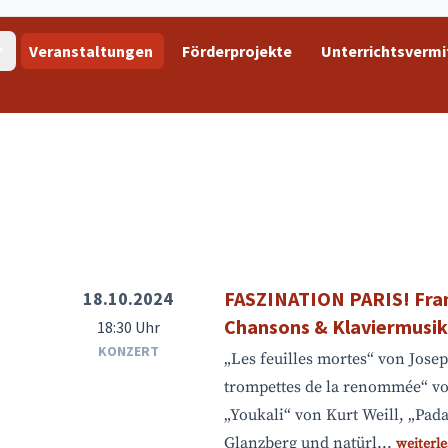
Veranstaltungen
Förderprojekte
Unterrichtsvermi
FASZINATION PARIS! Fra
18.10.2024
Chansons & Klaviermusik
18:30 Uhr
KONZERT
„Les feuilles mortes“ von Jose
trompettes de la renommée“ vo
„Youkali“ von Kurt Weill, „Pa
Glanzberg und natürl...
weiterl