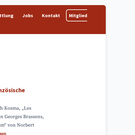
ttlung
Jobs
Kontakt
Mitglied
nzösische
ph Kosma, „Les
n Georges Brassens,
dam“ von Norbert
esen