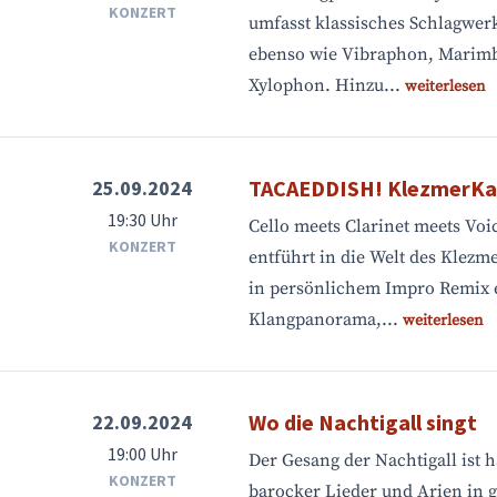
KONZERT
umfasst klassisches Schlagwer
ebenso wie Vibraphon, Marimb
Xylophon. Hinzu...
weiterlesen
TACAEDDISH! KlezmerKa
25.09.2024
19:30 Uhr
Cello meets Clarinet meets Voi
KONZERT
entführt in die Welt des Klezm
in persönlichem Impro Remix e
Klangpanorama,...
weiterlesen
Wo die Nachtigall singt
22.09.2024
19:00 Uhr
Der Gesang der Nachtigall ist 
KONZERT
barocker Lieder und Arien in 