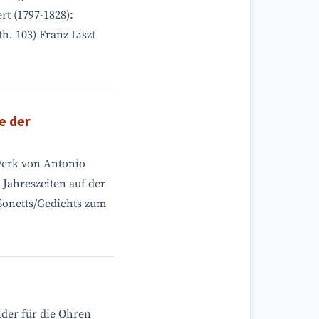
rt (1797-1828):
th. 103) Franz Liszt
e der
 Werk von Antonio
r Jahreszeiten auf der
Sonetts/Gedichts zum
lder für die Ohren