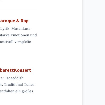
aroque & Rap
e Lyrik: Musenkuss
 starke Emotionen und
kunstvoll verspielte
barettKonzert
ce: Tacaeddish
er. Traditional Tunes
ntfalten ein großes