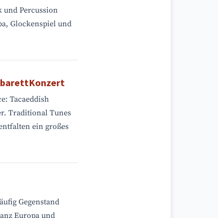
k und Percussion
a, Glockenspiel und
barettKonzert
ce: Tacaeddish
er. Traditional Tunes
ntfalten ein großes
häufig Gegenstand
ganz Europa und