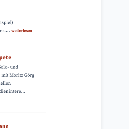
spiel)
r:...
weiterlesen
pete
Solo- und
 mit Moritz Görg
nellen
ienintere...
mann