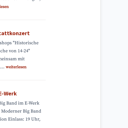
lesen
tattkonzert
shops "Historische
iche von 14-24"
meinsam mit
...
weiterlesen
 E-Werk
 Big Band im E-Werk
) Moderner Big Band
ion Einlass: 19 Uhr,