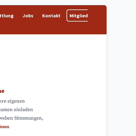
ttlung
Jobs
Kontakt
Mitglied
me
ihre eigenen
äumen einladen
erweben Stimmungen,
lesen