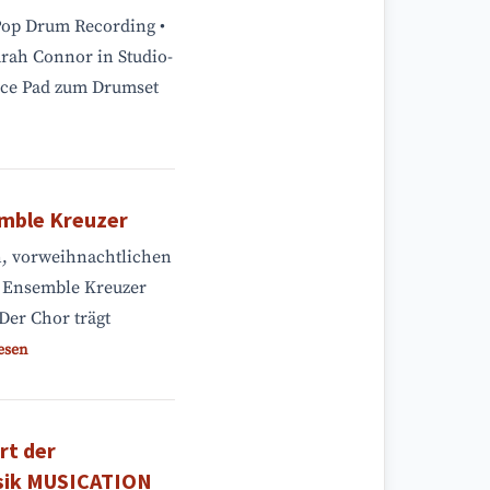
Pop Drum Recording •
arah Connor in Studio-
tice Pad zum Drumset
mble Kreuzer
n, vorweihnachtlichen
m Ensemble Kreuzer
Der Chor trägt
esen
rt der
usik MUSICATION